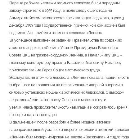
Первые рабочие чертежи атомного ледокола были переданы
заводу-строителю в 1955 году, в июле следующего года на
Адмиралтейском заводе состоялась закладка ледокола, а уже 3
декабря 1959 года Государственной приёмочной комиссией был
подписан Акт приёмки атомного ледокола «Ленин».
За успешное выполнение заданий Правительства по созданию
атомного ледокола «Ленин» Указом Президиума Верховного
Совета ЦКБ награждено орденом Ленина, а Начальнику ЦКБ –
главному конструктору проекта Василию Ивановичу Неганову
присвоено звание Героя Социалистического труда.
Эксплуатация атомного ледокола «Ленин» показала правильность
выбранного направления на использование ядерной энергии в
силовых установках мощных арктических ледоколов. С выходом
ледокола «Ленин» на трассу Северного морского пути
увеличилась продолжительность навигации и сократилось время
проводки караванов судов.
В дальнейшем после разработки более мощной атомной
паропроизводящей установки второго поколения атомный ледокол
«Ленин» был модернизирован на заводе «Звездочка» и с 1970 года